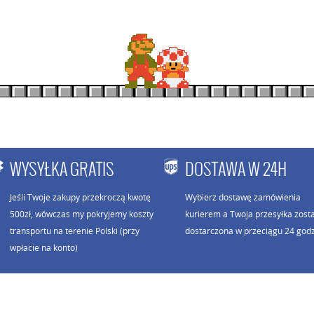
WYSYŁKA GRATIS
DOSTAWA W 24H
Jeśli Twoje zakupy przekroczą kwotę
Wybierz dostawę zamówienia
500zł, wówczas my pokryjemy koszty
kurierem a Twoja przesyłka zost
transportu na terenie Polski (przy
dostarczona w przeciągu 24 godz
wpłacie na konto)