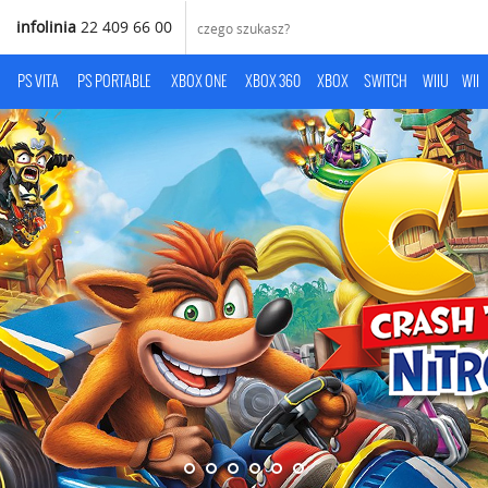
infolinia
22 409 66 00
PS VITA
PS PORTABLE
XBOX ONE
XBOX 360
XBOX
SWITCH
WIIU
WII