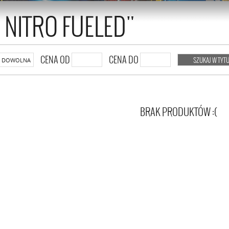
 NITRO FUELED"
CENA OD
CENA DO
SZUKAJ W TYTU
DOWOLNA
BRAK PRODUKTÓW :(