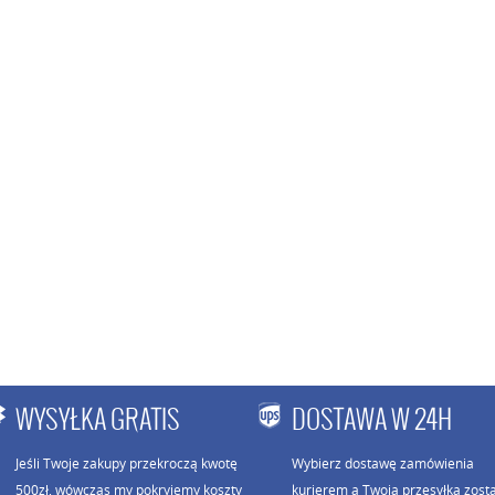
WYSYŁKA GRATIS
DOSTAWA W 24H
Jeśli Twoje zakupy przekroczą kwotę
Wybierz dostawę zamówienia
500zł, wówczas my pokryjemy koszty
kurierem a Twoja przesyłka zost