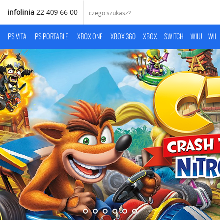
infolinia
22 409 66 00
PS VITA
PS PORTABLE
XBOX ONE
XBOX 360
XBOX
SWITCH
WIIU
WII