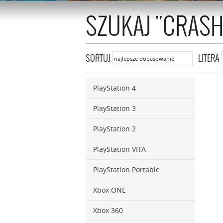
SZUKAJ "CRASH
SORTUJ
LITERA
najlepsze dopasowanie
najlepsze dopasowanie
PlayStation 4
według nazwy rosnąco
według nazwy malejąco
PlayStation 3
według ceny rosnąco
PlayStation 2
według ceny malejąco
PlayStation VITA
PlayStation Portable
Xbox ONE
Xbox 360