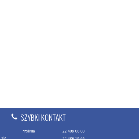
SZYBKI KONTAKT
Infolinia
22 409 66 00
anie
22 436 19 66