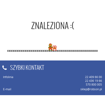
ZNALEZIONA :(
SZYBKI KONTAKT
Infolinia
22 409 66 00
22 436 19 66
570 800 005
E-mail
sklep@robson.pl