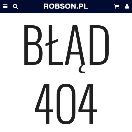
BŁĄD
404