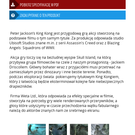
POBIERZ SPECYFIKACJĘ W PDF
ZADAJ PYTANIE O TEN PRODUKT
Peter Jackson’s King Kong jest przygodową grą akcji stworzoną na
podstawie filmu o tym samym tytule. Za produkcję odpowiada studio
Ubisoft Studios znane m.in. z serii Assassin's Creed oraz z Blazing
Angels: Squadrons of WWII.
Akcja gry toczy się na bezludnej wyspie Skull Island, na którą
przybywa grupa filmowców na czele z naszym protagonistą - Jackiem
Driscollem. Główny bohater wraz z przyjaciółmi musi przetrwać na
zamieszkałym przez dinozaury i inne bestie terenie. Ponadto,
podczas eksploracji świata pokierujemy tytułowym King Kongiem,
który z łatwością będzie eksterminował kolejne fale niebezpiecznych
drapieżników.
Firma Weta Ltd., która odpowiada za efekty specjalne w filmie,
stworzyła na potrzeby gry wiele renderowanych przerywników, a
głosy które usłyszymy w czasie przechodzenia wątku fabularnego
należą do aktorów znanych nam ze srebrnego ekranu.