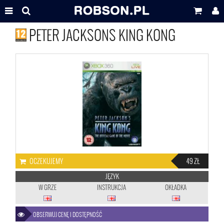
PETER JACKSONS KING KONG
OCZEKUJEMY
49 ZŁ
JĘZYK
W GRZE
INSTRUKCJA
OKŁADKA
OBSERWUJ CENĘ I DOSTĘPNOŚĆ